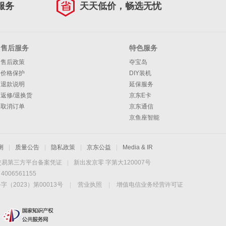
服务
天天低价，畅选无忧
售后服务
特色服务
售后政策
夺宝岛
价格保护
DIY装机
退款说明
延保服务
返修/退换货
京东E卡
取消订单
京东通信
京鱼座智能
测
|
质量公告
|
隐私政策
|
京东公益
|
Media & IR
交易第三方平台备案凭证
|
新出发京零 字第大120007号
06561155
2023）第00013号
|
营业执照
|
增值电信业务经营许可证