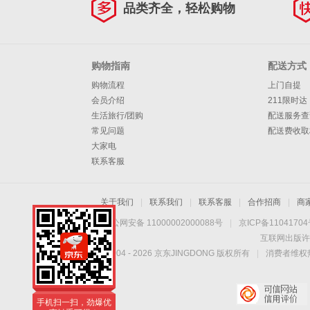
品类齐全，轻松购物
购物指南
配送方式
购物流程
上门自提
会员介绍
211限时达
生活旅行/团购
配送服务查
常见问题
配送费收取
大家电
联系客服
关于我们
|
联系我们
|
联系客服
|
合作招商
|
商
京公网安备 11000002000088号
|
京ICP备1104170
互联网出版许
Copyright © 2004 -
2026
京东JINGDONG 版权所有
|
消费者维权热
手机扫一扫，劲爆优
惠触手可得！