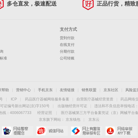
多仓直发，极速配送
正品行货，精致
支付方式
货到付款
在线支付
询
分期付款
标准
公司转账
家帮助
|
营销中心
|
手机京东
|
友情链接
|
销售联盟
|
京东社区
|
风险监
4号
|
ICP
|
药品医疗器械网络服务备案
|
自营医疗器械经营资质
|
药品网络
可证编号新出网证(京)字150号
|
出版物经营许可证
|
违法和不良信息举报电话：40
线：4006067733
经营证照
|
医疗器械第三方平台备案凭证（京）网械平台备字（
京东旗下网站：
京东钱包
|
京东云