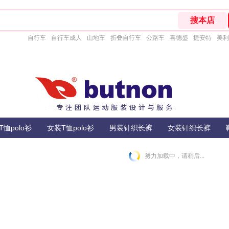
自行车
自行车成人
山地车
折叠自行车
公路车
喜德盛
捷安特
美利
T恤polo衫
女装T恤polo衫
男装针织长裤
女装针织长裤
努力加载中，请稍后...